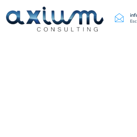
in
Esc
La Empresa
Equipo Humano
Servicios
Miguel Ángel 
un 