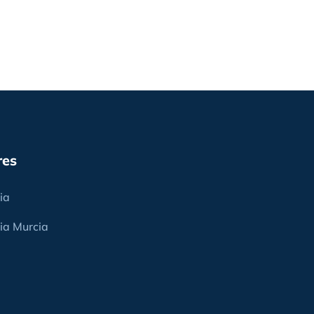
res
ia
ia Murcia