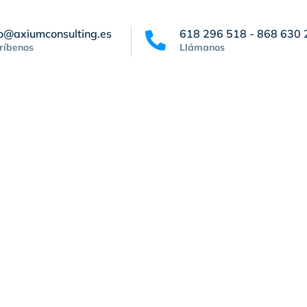
fo@axiumconsulting.es
618 296 518 - 868 630 
ríbenos
Llámanos
Noticias
Contacto
Canal de denuncias
Blanes. Reflexi
ex regulador