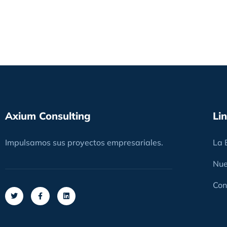
Axium Consulting
Li
Impulsamos sus proyectos empresariales.
La 
Nue
Con