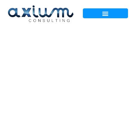
Código Penal:
Alarma en miles de
empresas por la
entrada en vigor de
la reforma del
Código Penal