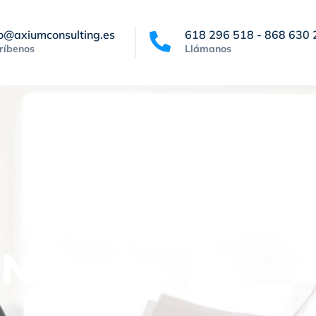
fo@axiumconsulting.es
618 296 518 - 868 630 
ríbenos
Llámanos
Noticias
Contacto
Canal de denuncias
Noticias